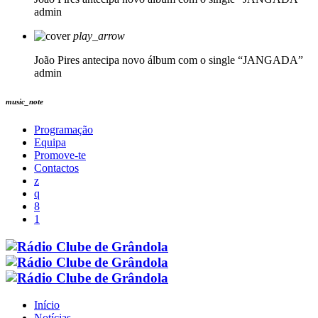
admin
play_arrow
João Pires antecipa novo álbum com o single “JANGADA”
admin
music_note
Programação
Equipa
Promove-te
Contactos
Início
Notícias