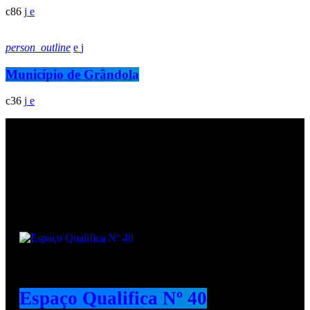
86
person_outline
Município de Grândola
36
Podcasts
Espaço Qualifica Nº 40