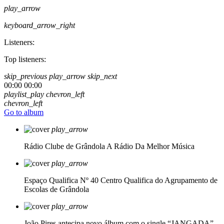
play_arrow
keyboard_arrow_right
Listeners:
Top listeners:
skip_previous
play_arrow
skip_next
00:00
00:00
playlist_play
chevron_left
chevron_left
Go to album
play_arrow
Rádio Clube de Grândola
A Rádio Da Melhor Música
play_arrow
Espaço Qualifica Nº 40
Centro Qualifica do Agrupamento de
Escolas de Grândola
play_arrow
João Pires antecipa novo álbum com o single “JANGADA”