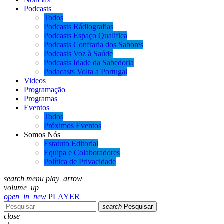
Podcasts
Todos
Podcasts Rádiografias
Podcasts Espaço Qualifica
Podcasts Confraria dos Sabores
Podcasts Voz à Saúde
Podcasts Idade da Sabedoria
Podacasts Volta a Portugal
Videos
Programação
Programas
Eventos
Todos
Próximos Eventos
Somos Nós
Estatuto Editorial
Equipa e Colaboradores
Política de Privacidade
search
menu
play_arrow
volume_up
open_in_new
PLAYER
search
Pesquisar
close