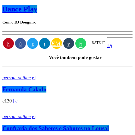
Dance Play
Com o DJ Dougmix
EMAIL
RATE IT
Dj
Você também pode gostar
person_outline
Fernanda Calado
130
person_outline
Confraria dos Saberes e Sabores no Lousal