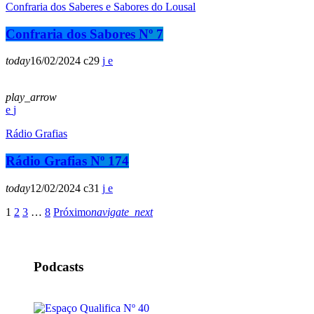
Confraria dos Saberes e Sabores do Lousal
Confraria dos Sabores Nº 7
today
16/02/2024
29
play_arrow
Rádio Grafias
Rádio Grafias Nº 174
today
12/02/2024
31
1
2
3
…
8
Próximo
navigate_next
Podcasts