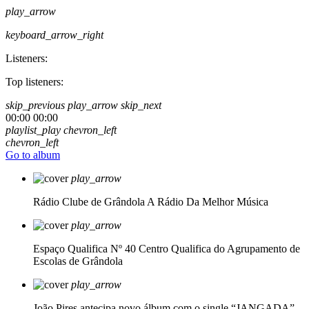
play_arrow
keyboard_arrow_right
Listeners:
Top listeners:
skip_previous
play_arrow
skip_next
00:00
00:00
playlist_play
chevron_left
chevron_left
Go to album
play_arrow
Rádio Clube de Grândola
A Rádio Da Melhor Música
play_arrow
Espaço Qualifica Nº 40
Centro Qualifica do Agrupamento de
Escolas de Grândola
play_arrow
João Pires antecipa novo álbum com o single “JANGADA”