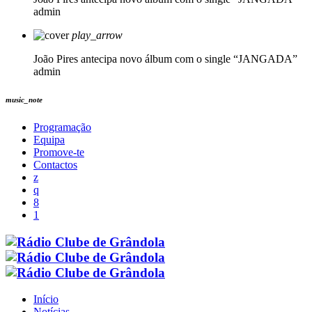
admin
play_arrow
João Pires antecipa novo álbum com o single “JANGADA”
admin
music_note
Programação
Equipa
Promove-te
Contactos
Início
Notícias