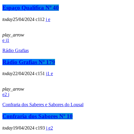
Espaço Qualifica Nº 40
today
25/04/2024
112
play_arrow
1
Rádio Grafias
Rádio Grafias Nº 179
today
22/04/2024
151
1
play_arrow
2
Confraria dos Saberes e Sabores do Lousal
Confraria dos Sabores Nº 10
today
19/04/2024
193
2