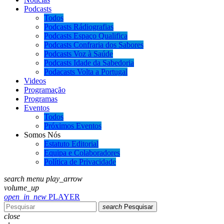
Podcasts
Todos
Podcasts Rádiografias
Podcasts Espaço Qualifica
Podcasts Confraria dos Sabores
Podcasts Voz à Saúde
Podcasts Idade da Sabedoria
Podacasts Volta a Portugal
Videos
Programação
Programas
Eventos
Todos
Próximos Eventos
Somos Nós
Estatuto Editorial
Equipa e Colaboradores
Política de Privacidade
search
menu
play_arrow
volume_up
open_in_new
PLAYER
search
Pesquisar
close