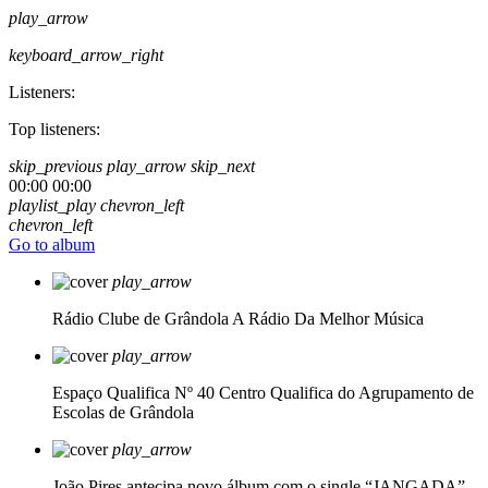
play_arrow
keyboard_arrow_right
Listeners:
Top listeners:
skip_previous
play_arrow
skip_next
00:00
00:00
playlist_play
chevron_left
chevron_left
Go to album
play_arrow
Rádio Clube de Grândola
A Rádio Da Melhor Música
play_arrow
Espaço Qualifica Nº 40
Centro Qualifica do Agrupamento de
Escolas de Grândola
play_arrow
João Pires antecipa novo álbum com o single “JANGADA”