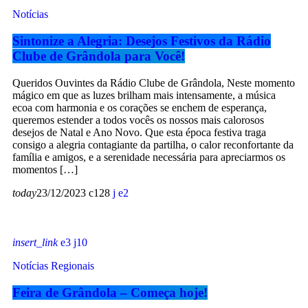
Notícias
Sintonize a Alegria: Desejos Festivos da Rádio
Clube de Grândola para Você!
Queridos Ouvintes da Rádio Clube de Grândola, Neste momento
mágico em que as luzes brilham mais intensamente, a música
ecoa com harmonia e os corações se enchem de esperança,
queremos estender a todos vocês os nossos mais calorosos
desejos de Natal e Ano Novo. Que esta época festiva traga
consigo a alegria contagiante da partilha, o calor reconfortante da
família e amigos, e a serenidade necessária para apreciarmos os
momentos […]
today
23/12/2023
128
2
insert_link
3
10
Notícias Regionais
Feira de Grândola – Começa hoje!