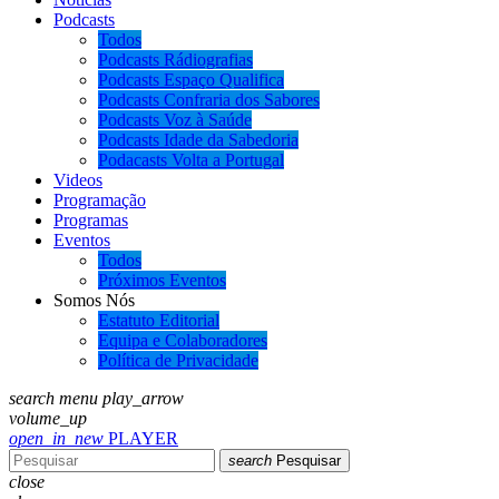
Podcasts
Todos
Podcasts Rádiografias
Podcasts Espaço Qualifica
Podcasts Confraria dos Sabores
Podcasts Voz à Saúde
Podcasts Idade da Sabedoria
Podacasts Volta a Portugal
Videos
Programação
Programas
Eventos
Todos
Próximos Eventos
Somos Nós
Estatuto Editorial
Equipa e Colaboradores
Política de Privacidade
search
menu
play_arrow
volume_up
open_in_new
PLAYER
search
Pesquisar
close