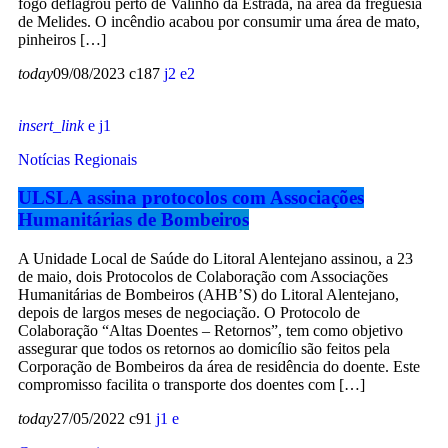
fogo deflagrou perto de Valinho da Estrada, na área da freguesia
de Melides. O incêndio acabou por consumir uma área de mato,
pinheiros […]
today
09/08/2023
187
2
2
insert_link
1
Notícias Regionais
ULSLA assina protocolos com Associações
Humanitárias de Bombeiros
A Unidade Local de Saúde do Litoral Alentejano assinou, a 23
de maio, dois Protocolos de Colaboração com Associações
Humanitárias de Bombeiros (AHB’S) do Litoral Alentejano,
depois de largos meses de negociação. O Protocolo de
Colaboração “Altas Doentes – Retornos”, tem como objetivo
assegurar que todos os retornos ao domicílio são feitos pela
Corporação de Bombeiros da área de residência do doente. Este
compromisso facilita o transporte dos doentes com […]
today
27/05/2022
91
1