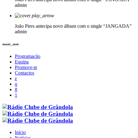
admin
play_arrow
João Pires antecipa novo álbum com o single “JANGADA”
admin
music_note
Programação
Equipa
Promove-te
Contactos
Início
Notícias