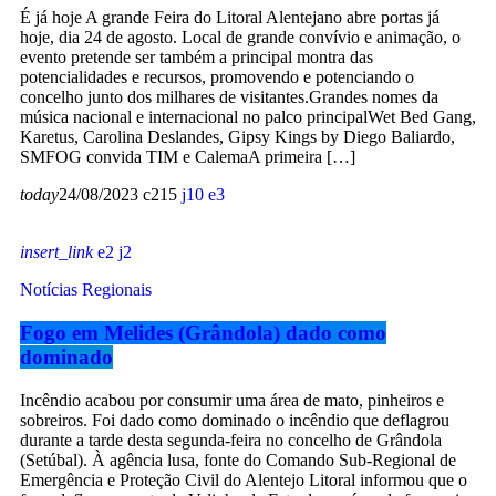
É já hoje A grande Feira do Litoral Alentejano abre portas já
hoje, dia 24 de agosto. Local de grande convívio e animação, o
evento pretende ser também a principal montra das
potencialidades e recursos, promovendo e potenciando o
concelho junto dos milhares de visitantes.Grandes nomes da
música nacional e internacional no palco principalWet Bed Gang,
Karetus, Carolina Deslandes, Gipsy Kings by Diego Baliardo,
SMFOG convida TIM e CalemaA primeira […]
today
24/08/2023
215
10
3
insert_link
2
2
Notícias Regionais
Fogo em Melides (Grândola) dado como
dominado
Incêndio acabou por consumir uma área de mato, pinheiros e
sobreiros. Foi dado como dominado o incêndio que deflagrou
durante a tarde desta segunda-feira no concelho de Grândola
(Setúbal). À agência lusa, fonte do Comando Sub-Regional de
Emergência e Proteção Civil do Alentejo Litoral informou que o