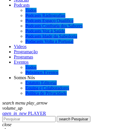
Podcasts
Todos
Podcasts Rádiografias
Podcasts Espaço Qualifica
Podcasts Confraria dos Sabores
Podcasts Voz à Saúde
Podcasts Idade da Sabedoria
Podacasts Volta a Portugal
Videos
Programação
Programas
Eventos
Todos
Próximos Eventos
Somos Nós
Estatuto Editorial
Equipa e Colaboradores
Política de Privacidade
search
menu
play_arrow
volume_up
open_in_new
PLAYER
search
Pesquisar
close