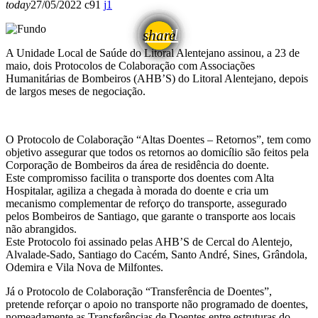
today
27/05/2022
91
1
email
share
1
A Unidade Local de Saúde do Litoral Alentejano assinou, a 23 de
maio, dois Protocolos de Colaboração com Associações
Humanitárias de Bombeiros (AHB’S) do Litoral Alentejano, depois
de largos meses de negociação.
O Protocolo de Colaboração “Altas Doentes – Retornos”, tem como
objetivo assegurar que todos os retornos ao domicílio são feitos pela
Corporação de Bombeiros da área de residência do doente.
Este compromisso facilita o transporte dos doentes com Alta
Hospitalar, agiliza a chegada à morada do doente e cria um
mecanismo complementar de reforço do transporte, assegurado
pelos Bombeiros de Santiago, que garante o transporte aos locais
não abrangidos.
Este Protocolo foi assinado pelas AHB’S de Cercal do Alentejo,
Alvalade-Sado, Santiago do Cacém, Santo André, Sines, Grândola,
Odemira e Vila Nova de Milfontes.
Já o Protocolo de Colaboração “Transferência de Doentes”,
pretende reforçar o apoio no transporte não programado de doentes,
nomeadamente as Transferências de Doentes entre estruturas do