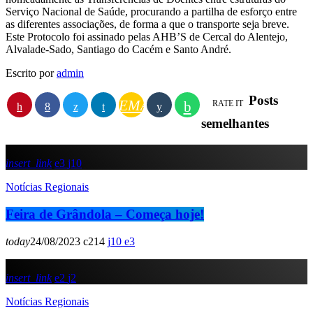
Serviço Nacional de Saúde, procurando a partilha de esforço entre
as diferentes associações, de forma a que o transporte seja breve.
Este Protocolo foi assinado pelas AHB’S de Cercal do Alentejo,
Alvalade-Sado, Santiago do Cacém e Santo André.
Escrito por
admin
Posts
EMAIL
RATE IT
semelhantes
insert_link
3
10
Notícias Regionais
Feira de Grândola – Começa hoje!
today
24/08/2023
214
10
3
insert_link
2
2
Notícias Regionais