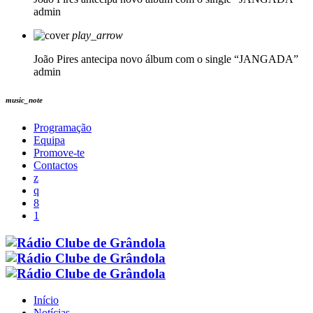
admin
play_arrow
João Pires antecipa novo álbum com o single “JANGADA”
admin
music_note
Programação
Equipa
Promove-te
Contactos
Início
Notícias