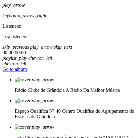
play_arrow
keyboard_arrow_right
Listeners:
Top listeners:
skip_previous
play_arrow
skip_next
00:00
00:00
playlist_play
chevron_left
chevron_left
Go to album
play_arrow
Rádio Clube de Grândola
A Rádio Da Melhor Música
play_arrow
Espaço Qualifica Nº 40
Centro Qualifica do Agrupamento de
Escolas de Grândola
play_arrow
João Pires antecipa novo álbum com o single “JANGADA”