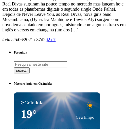
Real Divas surgiram há pouco tempo no mercado mas lançam hoje
em todas as plataformas digitais o segundo single Onde Falhei.
Depois de Never Leave You, as Real Divas, nova girls band
Moçambicana, (Dyna, Isa Manhique e Tawida Aly) surgem com
novo tema cantado em português, misturado com algumas frases em
inglês e versos em changana (um dos […]
today
25/06/2021
87
2
2
7
Pesquisar
search
Meteorologia em Grândola
Grândola
19°
Céu limpo