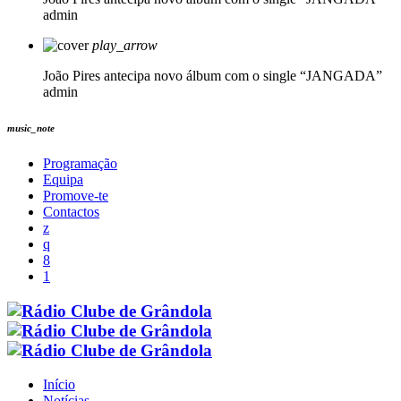
admin
play_arrow
João Pires antecipa novo álbum com o single “JANGADA”
admin
music_note
Programação
Equipa
Promove-te
Contactos
Início
Notícias