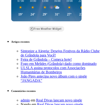
07:00
10:00
13:00
16:00
19:00
22:00
01:00
0
19°
24°
29°
31°
27°
23°
21°
Free Weather Widget
Artigos recentes
Sintonize a Alegria: Desejos Festivos da Rádio Clube
de Grândola para Você!
Feira de Grândola – Começa hoje!
Fogo em Melides (Grândola) dado como dominado
ULSLA assina protocolos com Associações
Humanitárias de Bombeiros
João Pires antecipa novo álbum com o single
“JANGADA”
Comentários recentes
admin
em
Real Divas lançam novo single
Nando
em
Real Divas lançam novo single