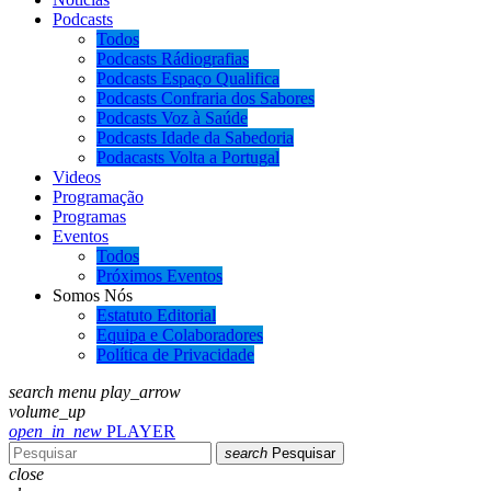
Podcasts
Todos
Podcasts Rádiografias
Podcasts Espaço Qualifica
Podcasts Confraria dos Sabores
Podcasts Voz à Saúde
Podcasts Idade da Sabedoria
Podacasts Volta a Portugal
Videos
Programação
Programas
Eventos
Todos
Próximos Eventos
Somos Nós
Estatuto Editorial
Equipa e Colaboradores
Política de Privacidade
search
menu
play_arrow
volume_up
open_in_new
PLAYER
search
Pesquisar
close