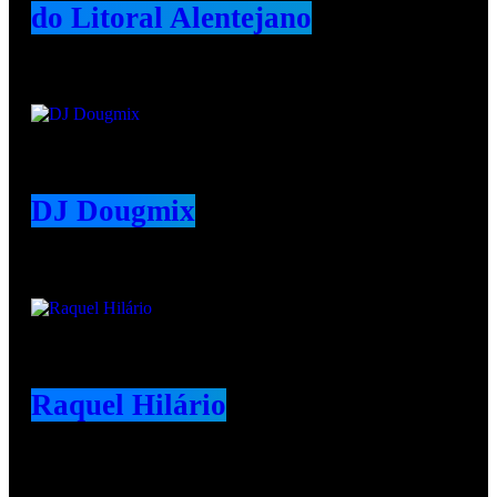
do Litoral Alentejano
DJ Dougmix
Raquel Hilário