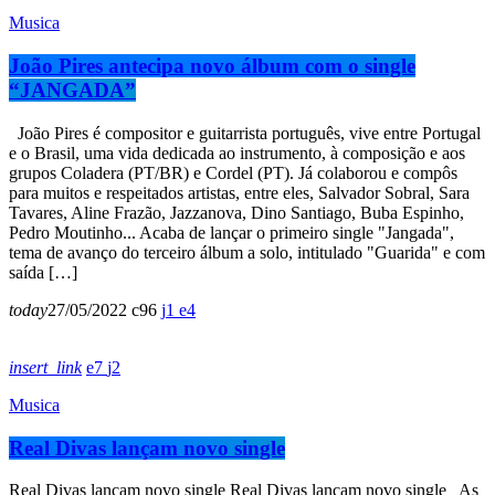
Musica
João Pires antecipa novo álbum com o single
“JANGADA”
João Pires é compositor e guitarrista português, vive entre Portugal
e o Brasil, uma vida dedicada ao instrumento, à composição e aos
grupos Coladera (PT/BR) e Cordel (PT). Já colaborou e compôs
para muitos e respeitados artistas, entre eles, Salvador Sobral, Sara
Tavares, Aline Frazão, Jazzanova, Dino Santiago, Buba Espinho,
Pedro Moutinho... Acaba de lançar o primeiro single "Jangada",
tema de avanço do terceiro álbum a solo, intitulado "Guarida" e com
saída […]
today
27/05/2022
96
1
4
insert_link
7
2
Musica
Real Divas lançam novo single
Real Divas lançam novo single Real Divas lançam novo single As