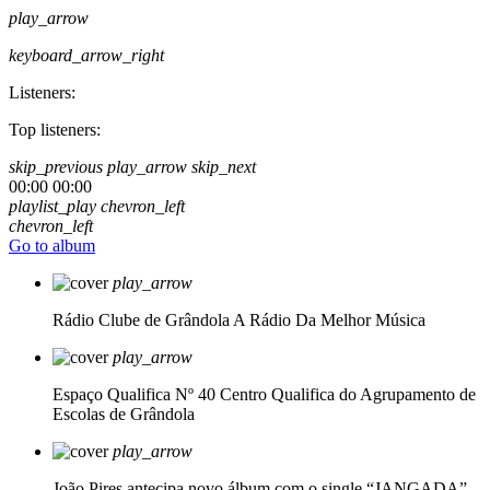
play_arrow
keyboard_arrow_right
Listeners:
Top listeners:
skip_previous
play_arrow
skip_next
00:00
00:00
playlist_play
chevron_left
chevron_left
Go to album
play_arrow
Rádio Clube de Grândola
A Rádio Da Melhor Música
play_arrow
Espaço Qualifica Nº 40
Centro Qualifica do Agrupamento de
Escolas de Grândola
play_arrow
João Pires antecipa novo álbum com o single “JANGADA”