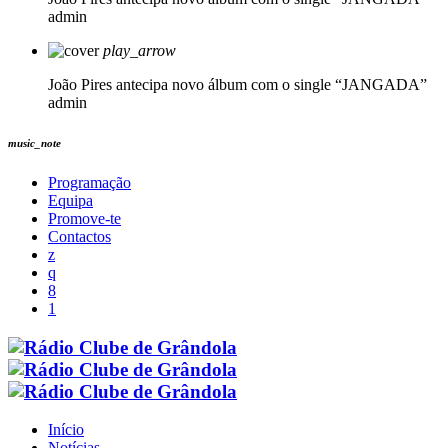
admin
play_arrow
João Pires antecipa novo álbum com o single “JANGADA”
admin
music_note
Programação
Equipa
Promove-te
Contactos
Início
Notícias