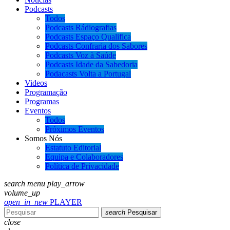
Podcasts
Todos
Podcasts Rádiografias
Podcasts Espaço Qualifica
Podcasts Confraria dos Sabores
Podcasts Voz à Saúde
Podcasts Idade da Sabedoria
Podacasts Volta a Portugal
Videos
Programação
Programas
Eventos
Todos
Próximos Eventos
Somos Nós
Estatuto Editorial
Equipa e Colaboradores
Política de Privacidade
search
menu
play_arrow
volume_up
open_in_new
PLAYER
search
Pesquisar
close