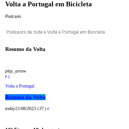
V
o
l
t
a
a
P
o
r
t
u
g
a
l
e
m
B
i
c
i
c
l
e
t
a
Podcasts
Podcasts de toda a Volta a Portugal em Bicicleta.
Resumo da Volta
play_arrow
Volta a Portugal
Resumo da Volta
today
21/08/2023
37