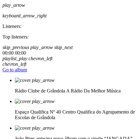
play_arrow
keyboard_arrow_right
Listeners:
Top listeners:
skip_previous
play_arrow
skip_next
00:00
00:00
playlist_play
chevron_left
chevron_left
Go to album
play_arrow
Rádio Clube de Grândola
A Rádio Da Melhor Música
play_arrow
Espaço Qualifica Nº 40
Centro Qualifica do Agrupamento de
Escolas de Grândola
play_arrow
João Pires antecipa novo álbum com o single “JANGADA”