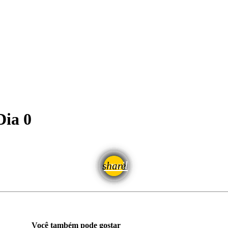
Dia 0
email
share
Você também pode gostar