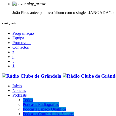
play_arrow
João Pires antecipa novo álbum com o single “JANGADA”
ad
music_note
Programação
Equipa
Promove-te
Contactos
Início
Notícias
Podcasts
Todos
Podcasts Rádiografias
Podcasts Espaço Qualifica
Podcasts Confraria dos Sabores