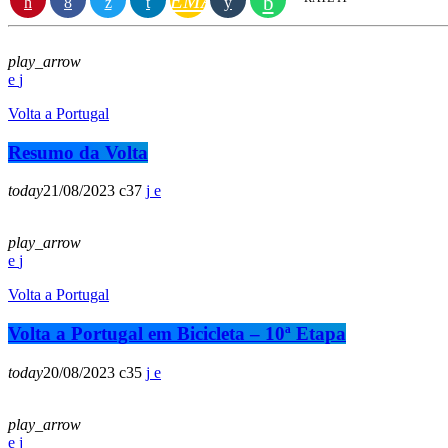
EMAIL
play_arrow
Volta a Portugal
Resumo da Volta
today
21/08/2023
37
play_arrow
Volta a Portugal
Volta a Portugal em Bicicleta – 10ª Etapa
today
20/08/2023
35
play_arrow