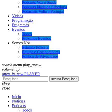
Podcasts Voz à Saúde
Podcasts Idade da Sabedoria
Podacasts Volta a Portugal
Videos
Programação
Programas
Eventos
Todos
Próximos Eventos
Somos Nós
Estatuto Editorial
Equipa e Colaboradores
Política de Privacidade
search
menu
play_arrow
volume_up
open_in_new
PLAYER
search
Pesquisar
close
close
Início
Notícias
Podcasts
Todos