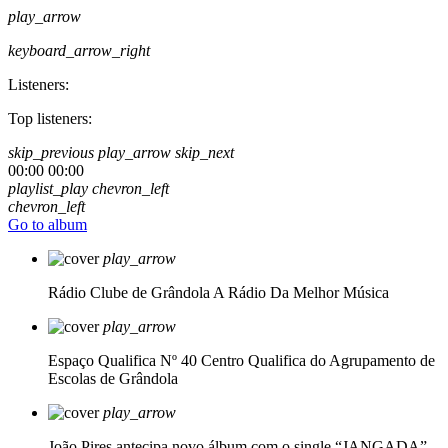
play_arrow
keyboard_arrow_right
Listeners:
Top listeners:
skip_previous
play_arrow
skip_next
00:00
00:00
playlist_play
chevron_left
chevron_left
Go to album
play_arrow
Rádio Clube de Grândola
A Rádio Da Melhor Música
play_arrow
Espaço Qualifica Nº 40
Centro Qualifica do Agrupamento de
Escolas de Grândola
play_arrow
João Pires antecipa novo álbum com o single “JANGADA”