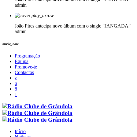
admin
play_arrow
João Pires antecipa novo álbum com o single “JANGADA”
admin
music_note
Programação
Equipa
Promove-te
Contactos
Início
Notícias