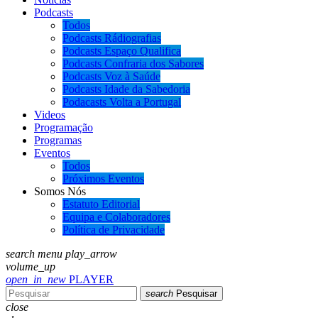
Podcasts
Todos
Podcasts Rádiografias
Podcasts Espaço Qualifica
Podcasts Confraria dos Sabores
Podcasts Voz à Saúde
Podcasts Idade da Sabedoria
Podacasts Volta a Portugal
Videos
Programação
Programas
Eventos
Todos
Próximos Eventos
Somos Nós
Estatuto Editorial
Equipa e Colaboradores
Política de Privacidade
search
menu
play_arrow
volume_up
open_in_new
PLAYER
search
Pesquisar
close