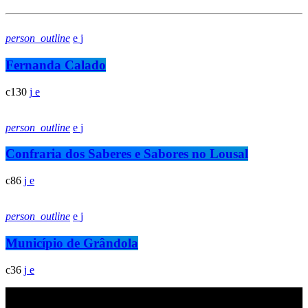
person_outline
Fernanda Calado
130
person_outline
Confraria dos Saberes e Sabores no Lousal
86
person_outline
Município de Grândola
36