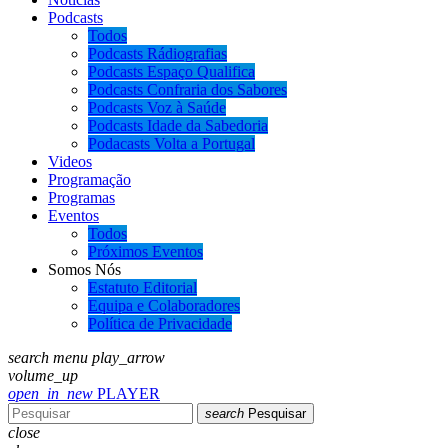
Podcasts
Todos
Podcasts Rádiografias
Podcasts Espaço Qualifica
Podcasts Confraria dos Sabores
Podcasts Voz à Saúde
Podcasts Idade da Sabedoria
Podacasts Volta a Portugal
Videos
Programação
Programas
Eventos
Todos
Próximos Eventos
Somos Nós
Estatuto Editorial
Equipa e Colaboradores
Política de Privacidade
search
menu
play_arrow
volume_up
open_in_new
PLAYER
search
Pesquisar
close