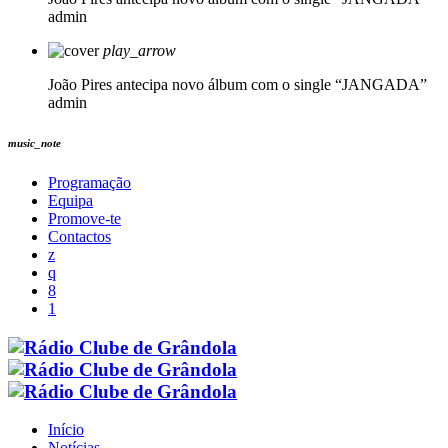
admin
play_arrow
João Pires antecipa novo álbum com o single “JANGADA”
admin
music_note
Programação
Equipa
Promove-te
Contactos
Início
Notícias