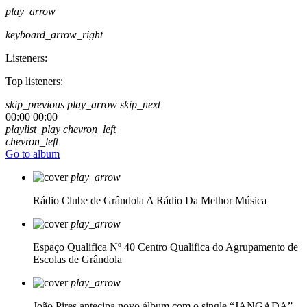
play_arrow
keyboard_arrow_right
Listeners:
Top listeners:
skip_previous
play_arrow
skip_next
00:00
00:00
playlist_play
chevron_left
chevron_left
Go to album
play_arrow
Rádio Clube de Grândola
A Rádio Da Melhor Música
play_arrow
Espaço Qualifica Nº 40
Centro Qualifica do Agrupamento de
Escolas de Grândola
play_arrow
João Pires antecipa novo álbum com o single “JANGADA”