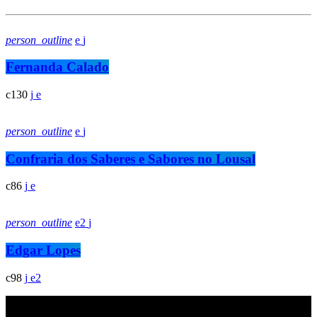
person_outline
Fernanda Calado
130
person_outline
Confraria dos Saberes e Sabores no Lousal
86
person_outline
2
Edgar Lopes
98
2