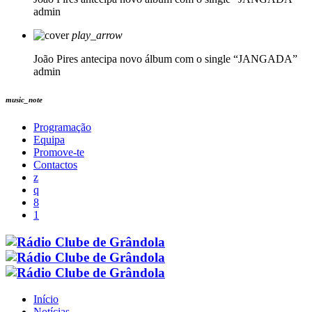
admin
play_arrow
João Pires antecipa novo álbum com o single “JANGADA”
admin
music_note
Programação
Equipa
Promove-te
Contactos
Início
Notícias