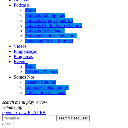
Podcasts
Todos
Podcasts Rádiografias
Podcasts Espaço Qualifica
Podcasts Confraria dos Sabores
Podcasts Voz à Saúde
Podcasts Idade da Sabedoria
Podacasts Volta a Portugal
Videos
Programação
Programas
Eventos
Todos
Próximos Eventos
Somos Nós
Estatuto Editorial
Equipa e Colaboradores
Política de Privacidade
search
menu
play_arrow
volume_up
open_in_new
PLAYER
search
Pesquisar
close