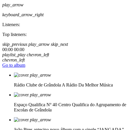
play_arrow
keyboard_arrow_right
Listeners:
Top listeners:
skip_previous
play_arrow
skip_next
00:00
00:00
playlist_play
chevron_left
chevron_left
Go to album
play_arrow
Rádio Clube de Grândola
A Rádio Da Melhor Música
play_arrow
Espaço Qualifica Nº 40
Centro Qualifica do Agrupamento de
Escolas de Grândola
play_arrow
João Pires antecipa novo álbum com o single “JANGADA”