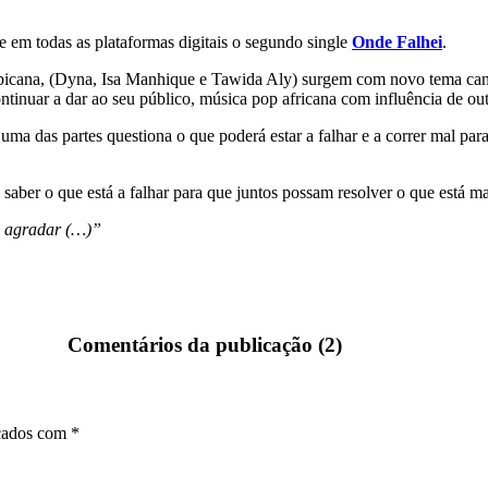
em todas as plataformas digitais o segundo single
Onde Falhei
.
bicana, (Dyna, Isa Manhique e Tawida Aly) surgem com novo tema cant
nuar a dar ao seu público, música pop africana com influência de out
a das partes questiona o que poderá estar a falhar e a correr mal para 
aber o que está a falhar para que juntos possam resolver o que está ma
te agradar (…)”
Comentários da publicação (2)
rcados com *