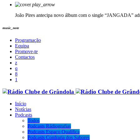
play_arrow
João Pires antecipa novo álbum com o single “JANGADA”
ad
music_note
Programação
Equipa
Promove-te
Contactos
Início
Notícias
Podcasts
Todos
Podcasts Rádiografias
Podcasts Espaço Qualifica
Podcasts Confraria dos Sabores