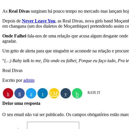
As
Real Divas
surgiram há pouco tempo no mercado mas lançam hoje 
Depois de
Never Leave You
, as Real Divas, nova girls band Moçam
em changana (um dos dialetos de Moçambique) pretendendo assim conti
Onde Falhei
fala-nos de uma relação que acusa algum desgaste onde um
agradar.
Um grito de alerta para que ninguém se acomode na relação e procure s
“
(…) Baby talk to me, Diz onde eu falhei, Porque eu faço tudo, Pra 
Real Divas
Escrito por
admin
EMAIL
RATE IT
Deixe uma resposta
O seu email não vai ser publicado. Os campos obrigatórios estão ma