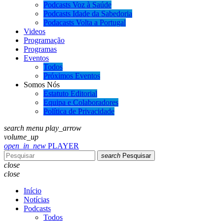
Podcasts Voz à Saúde
Podcasts Idade da Sabedoria
Podacasts Volta a Portugal
Videos
Programação
Programas
Eventos
Todos
Próximos Eventos
Somos Nós
Estatuto Editorial
Equipa e Colaboradores
Política de Privacidade
search
menu
play_arrow
volume_up
open_in_new
PLAYER
search
Pesquisar
close
close
Início
Notícias
Podcasts
Todos