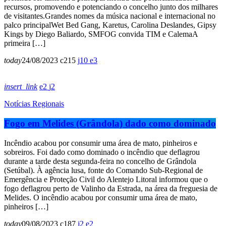
recursos, promovendo e potenciando o concelho junto dos milhares
de visitantes.Grandes nomes da música nacional e internacional no
palco principalWet Bed Gang, Karetus, Carolina Deslandes, Gipsy
Kings by Diego Baliardo, SMFOG convida TIM e CalemaA
primeira […]
today
24/08/2023
215
10
3
insert_link
2
2
Notícias Regionais
Fogo em Melides (Grândola) dado como dominado
Incêndio acabou por consumir uma área de mato, pinheiros e
sobreiros. Foi dado como dominado o incêndio que deflagrou
durante a tarde desta segunda-feira no concelho de Grândola
(Setúbal). À agência lusa, fonte do Comando Sub-Regional de
Emergência e Proteção Civil do Alentejo Litoral informou que o
fogo deflagrou perto de Valinho da Estrada, na área da freguesia de
Melides. O incêndio acabou por consumir uma área de mato,
pinheiros […]
today
09/08/2023
187
2
2