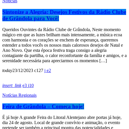
Notícias
Sintonize a Alegria: Desejos Festivos da Rádio Clube
de Grândola para Você!
Queridos Ouvintes da Rádio Clube de Grândola, Neste momento
mágico em que as luzes brilham mais intensamente, a música ecoa
com harmonia e os corações se enchem de esperança, queremos
estender a todos vocês os nossos mais calorosos desejos de Natal e
Ano Novo. Que esta época festiva traga consigo a alegria
contagiante da partilha, o calor reconfortante da família e amigos, e a
serenidade necessária para apreciarmos os momentos […]
today
23/12/2023
127
2
insert_link
3
10
Notícias Regionais
Feira de Grândola – Começa hoje!
É já hoje A grande Feira do Litoral Alentejano abre portas já hoje,
dia 24 de agosto. Local de grande convívio e animação, o evento
pretende ser também a principal montra das potencialidades e