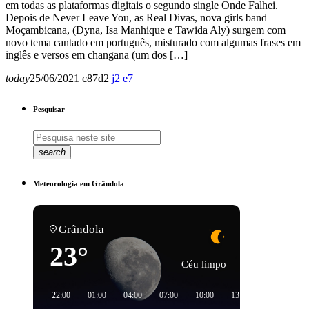
em todas as plataformas digitais o segundo single Onde Falhei.
Depois de Never Leave You, as Real Divas, nova girls band
Moçambicana, (Dyna, Isa Manhique e Tawida Aly) surgem com
novo tema cantado em português, misturado com algumas frases em
inglês e versos em changana (um dos […]
today
25/06/2021
87
2
2
7
Pesquisar
search
Meteorologia em Grândola
Grândola
23°
Céu limpo
22:00
01:00
04:00
07:00
10:00
13:00
16:00
1