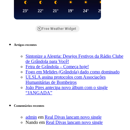
23°
22°
21°
19°
24°
29°
29°
Free Weather Widget
Artigos recentes
Sintonize a Alegria: Desejos Festivos da Rádio Clube
de Grândola para Você!
Feira de Grândola – Começa hoje!
Fogo em Melides (Grândola) dado como dominado
ULSLA assina protocolos com Associações
Humanitárias de Bombeiros
João Pires antecipa novo álbum com o single
“JANGADA”
Comentários recentes
admin
em
Real Divas lançam novo single
Nando
em
Real Divas lançam novo single