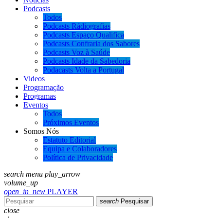
Podcasts
Todos
Podcasts Rádiografias
Podcasts Espaço Qualifica
Podcasts Confraria dos Sabores
Podcasts Voz à Saúde
Podcasts Idade da Sabedoria
Podacasts Volta a Portugal
Videos
Programação
Programas
Eventos
Todos
Próximos Eventos
Somos Nós
Estatuto Editorial
Equipa e Colaboradores
Política de Privacidade
search
menu
play_arrow
volume_up
open_in_new
PLAYER
search
Pesquisar
close