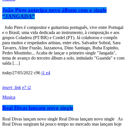
João Pires antecipa novo álbum com o single
“JANGADA”
João Pires é compositor e guitarrista português, vive entre Portugal
e o Brasil, uma vida dedicada ao instrumento, à composição e aos
grupos Coladera (PT/BR) e Cordel (PT). Já colaborou e compôs
para muitos e respeitados artistas, entre eles, Salvador Sobral, Sara
Tavares, Aline Frazão, Jazzanova, Dino Santiago, Buba Espinho,
Pedro Moutinho... Acaba de lançar o primeiro single "Jangada",
tema de avanço do terceiro álbum a solo, intitulado "Guarida" e com
saída […]
today
27/05/2022
96
1
4
insert_link
7
2
Musica
Real Divas lançam novo single
Real Divas lançam novo single Real Divas lançam novo single As
Real Divas surgiram há pouco tempo no mercado mas lançam hoje