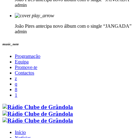
admin
play_arrow
João Pires antecipa novo álbum com o single “JANGADA”
admin
music_note
Programação
Equipa
Promove-te
Contactos
Início
Notícias