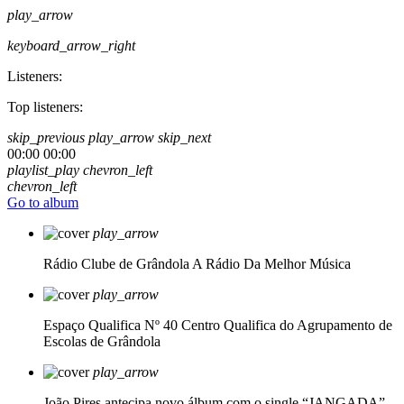
play_arrow
keyboard_arrow_right
Listeners:
Top listeners:
skip_previous
play_arrow
skip_next
00:00
00:00
playlist_play
chevron_left
chevron_left
Go to album
play_arrow
Rádio Clube de Grândola
A Rádio Da Melhor Música
play_arrow
Espaço Qualifica Nº 40
Centro Qualifica do Agrupamento de
Escolas de Grândola
play_arrow
João Pires antecipa novo álbum com o single “JANGADA”