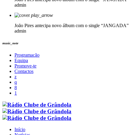
admin
play_arrow
João Pires antecipa novo álbum com o single “JANGADA”
admin
music_note
Programação
Equipa
Promove-te
Contactos
Início
Notícias