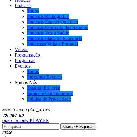
Podcasts
Todos
Podcasts Rádiografias
Podcasts Espaço Qualifica
Podcasts Confraria dos Sabores
Podcasts Voz à Saúde
Podcasts Idade da Sabedoria
Podacasts Volta a Portugal
Videos
Programação
Programas
Eventos
Todos
Próximos Eventos
Somos Nós
Estatuto Editorial
Equipa e Colaboradores
Política de Privacidade
search
menu
play_arrow
volume_up
open_in_new
PLAYER
search
Pesquisar
close