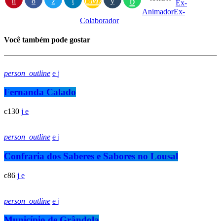
EMAIL
Ex-
Animador
Ex-
Colaborador
Você também pode gostar
person_outline
Fernanda Calado
130
person_outline
Confraria dos Saberes e Sabores no Lousal
86
person_outline
Município de Grândola