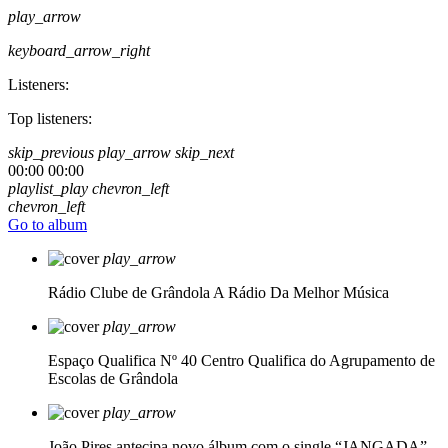
play_arrow
keyboard_arrow_right
Listeners:
Top listeners:
skip_previous
play_arrow
skip_next
00:00
00:00
playlist_play
chevron_left
chevron_left
Go to album
play_arrow
Rádio Clube de Grândola
A Rádio Da Melhor Música
play_arrow
Espaço Qualifica Nº 40
Centro Qualifica do Agrupamento de
Escolas de Grândola
play_arrow
João Pires antecipa novo álbum com o single “JANGADA”