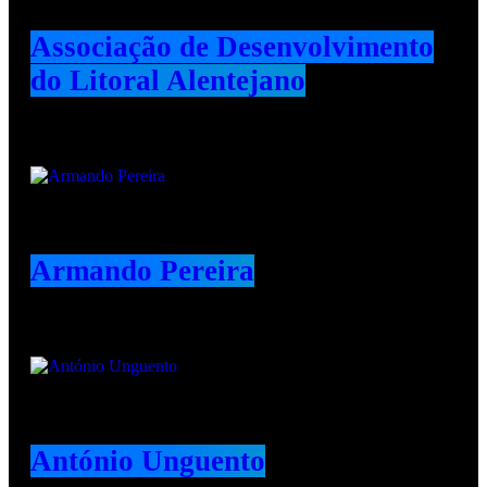
Associação de Desenvolvimento
do Litoral Alentejano
Armando Pereira
António Unguento