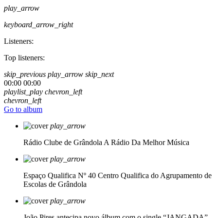
play_arrow
keyboard_arrow_right
Listeners:
Top listeners:
skip_previous
play_arrow
skip_next
00:00
00:00
playlist_play
chevron_left
chevron_left
Go to album
play_arrow
Rádio Clube de Grândola
A Rádio Da Melhor Música
play_arrow
Espaço Qualifica Nº 40
Centro Qualifica do Agrupamento de
Escolas de Grândola
play_arrow
João Pires antecipa novo álbum com o single “JANGADA”