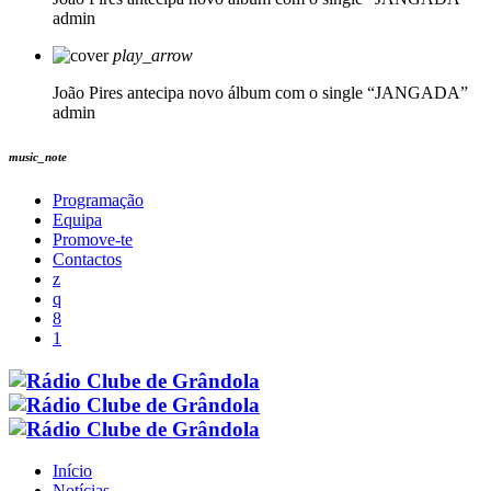
admin
play_arrow
João Pires antecipa novo álbum com o single “JANGADA”
admin
music_note
Programação
Equipa
Promove-te
Contactos
Início
Notícias