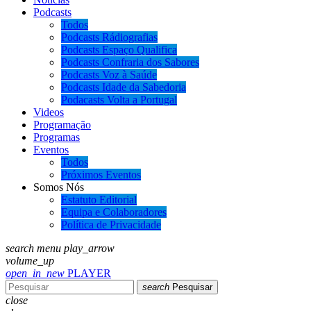
Podcasts
Todos
Podcasts Rádiografias
Podcasts Espaço Qualifica
Podcasts Confraria dos Sabores
Podcasts Voz à Saúde
Podcasts Idade da Sabedoria
Podacasts Volta a Portugal
Videos
Programação
Programas
Eventos
Todos
Próximos Eventos
Somos Nós
Estatuto Editorial
Equipa e Colaboradores
Política de Privacidade
search
menu
play_arrow
volume_up
open_in_new
PLAYER
search
Pesquisar
close