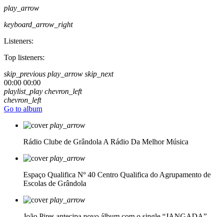
play_arrow
keyboard_arrow_right
Listeners:
Top listeners:
skip_previous
play_arrow
skip_next
00:00
00:00
playlist_play
chevron_left
chevron_left
Go to album
play_arrow
Rádio Clube de Grândola
A Rádio Da Melhor Música
play_arrow
Espaço Qualifica Nº 40
Centro Qualifica do Agrupamento de
Escolas de Grândola
play_arrow
João Pires antecipa novo álbum com o single “JANGADA”