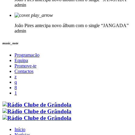
admin
play_arrow
João Pires antecipa novo álbum com o single “JANGADA”
admin
music_note
Programação
Equipa
Promove-te
Contactos
Início
Notícias