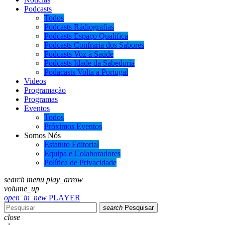
Podcasts
Todos
Podcasts Rádiografias
Podcasts Espaço Qualifica
Podcasts Confraria dos Sabores
Podcasts Voz à Saúde
Podcasts Idade da Sabedoria
Podacasts Volta a Portugal
Videos
Programação
Programas
Eventos
Todos
Próximos Eventos
Somos Nós
Estatuto Editorial
Equipa e Colaboradores
Política de Privacidade
search
menu
play_arrow
volume_up
open_in_new
PLAYER
search
Pesquisar
close