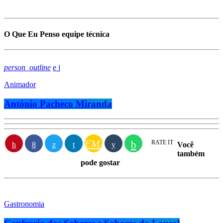
O Que Eu Penso equipe técnica
person_outline
Animador
António Pacheco Miranda
EMAIL
RATE IT
Você
também
pode gostar
Gastronomia