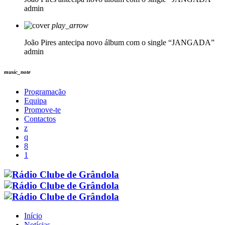
admin
play_arrow
João Pires antecipa novo álbum com o single “JANGADA”
admin
music_note
Programação
Equipa
Promove-te
Contactos
Início
Notícias