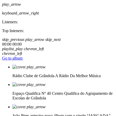
play_arrow
keyboard_arrow_right
Listeners:
Top listeners:
skip_previous
play_arrow
skip_next
00:00
00:00
playlist_play
chevron_left
chevron_left
Go to album
play_arrow
Rádio Clube de Grândola
A Rádio Da Melhor Música
play_arrow
Espaço Qualifica Nº 40
Centro Qualifica do Agrupamento de
Escolas de Grândola
play_arrow
João Pires antecipa novo álbum com o single “JANGADA”