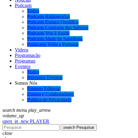
Podcasts
Todos
Podcasts Rádiografias
Podcasts Espaço Qualifica
Podcasts Confraria dos Sabores
Podcasts Voz à Saúde
Podcasts Idade da Sabedoria
Podacasts Volta a Portugal
Videos
Programação
Programas
Eventos
Todos
Próximos Eventos
Somos Nós
Estatuto Editorial
Equipa e Colaboradores
Política de Privacidade
search
menu
play_arrow
volume_up
open_in_new
PLAYER
search
Pesquisar
close