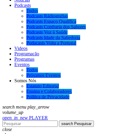
Podcasts
Todos
Podcasts Rádiografias
Podcasts Espaço Qualifica
Podcasts Confraria dos Sabores
Podcasts Voz à Saúde
Podcasts Idade da Sabedoria
Podacasts Volta a Portugal
Videos
Programação
Programas
Eventos
Todos
Próximos Eventos
Somos Nós
Estatuto Editorial
Equipa e Colaboradores
Política de Privacidade
search
menu
play_arrow
volume_up
open_in_new
PLAYER
search
Pesquisar
close