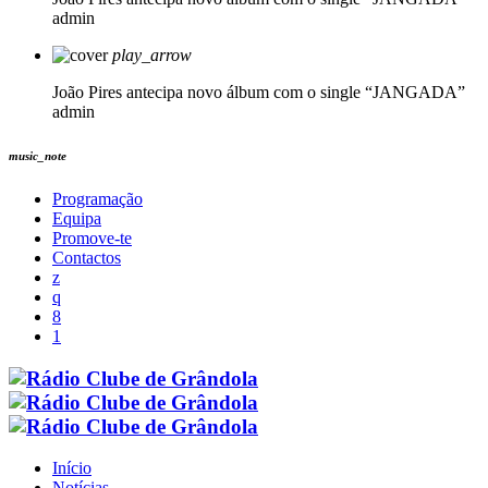
admin
play_arrow
João Pires antecipa novo álbum com o single “JANGADA”
admin
music_note
Programação
Equipa
Promove-te
Contactos
Início
Notícias