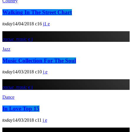
Country
Walking In The Street Chart
today
14/04/2018
16
1
queue_music
Jazz
Music Collection For The Soul
today
14/03/2018
10
queue_music
Dance
In Love Top 15
today
14/03/2018
11