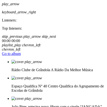
play_arrow
keyboard_arrow_right
Listeners:
Top listeners:
skip_previous
play_arrow
skip_next
00:00
00:00
playlist_play
chevron_left
chevron_left
Go to album
play_arrow
Rádio Clube de Grândola
A Rádio Da Melhor Música
play_arrow
Espaço Qualifica Nº 40
Centro Qualifica do Agrupamento de
Escolas de Grândola
play_arrow
João Pires antecipa novo álbum com o single “JANGADA”