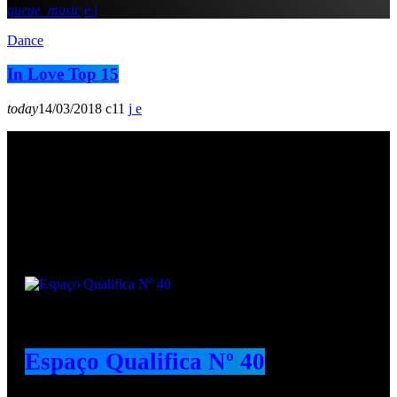
queue_music
Dance
In Love Top 15
today
14/03/2018
11
Podcasts
Espaço Qualifica Nº 40