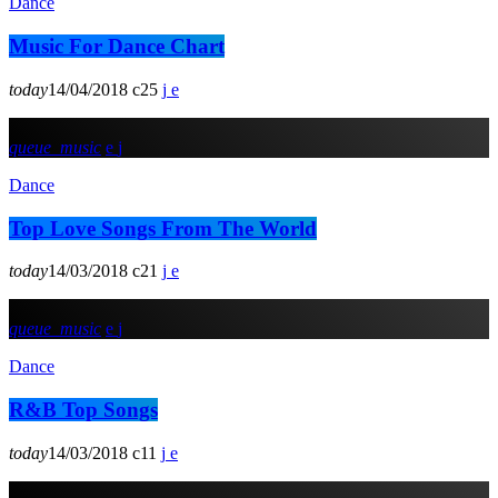
Dance
Music For Dance Chart
today
14/04/2018
25
queue_music
Dance
Top Love Songs From The World
today
14/03/2018
21
queue_music
Dance
R&B Top Songs
today
14/03/2018
11