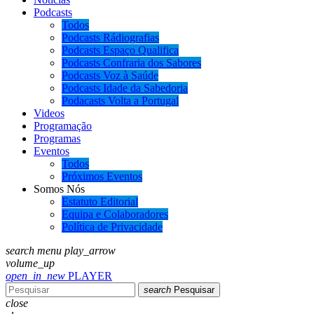
Podcasts
Todos
Podcasts Rádiografias
Podcasts Espaço Qualifica
Podcasts Confraria dos Sabores
Podcasts Voz à Saúde
Podcasts Idade da Sabedoria
Podacasts Volta a Portugal
Videos
Programação
Programas
Eventos
Todos
Próximos Eventos
Somos Nós
Estatuto Editorial
Equipa e Colaboradores
Política de Privacidade
search
menu
play_arrow
volume_up
open_in_new
PLAYER
search
Pesquisar
close