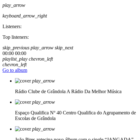
play_arrow
keyboard_arrow_right
Listeners:
Top listeners:
skip_previous
play_arrow
skip_next
00:00
00:00
playlist_play
chevron_left
chevron_left
Go to album
play_arrow
Rádio Clube de Grândola
A Rádio Da Melhor Música
play_arrow
Espaço Qualifica Nº 40
Centro Qualifica do Agrupamento de
Escolas de Grândola
play_arrow
João Pires antecipa novo álbum com o single “JANGADA”