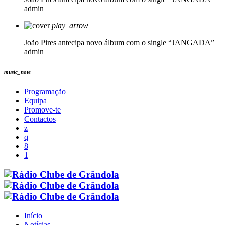
admin
play_arrow
João Pires antecipa novo álbum com o single “JANGADA”
admin
music_note
Programação
Equipa
Promove-te
Contactos
Início
Notícias