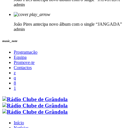
admin
play_arrow
João Pires antecipa novo álbum com o single “JANGADA”
admin
music_note
Programação
Equipa
Promove-te
Contactos
Início
Notícias