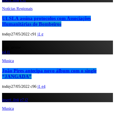
Notícias Regionais
ULSLA assina protocolos com Associações
Humanitárias de Bombeiros
today
27/05/2022
91
1
play_arrow
4
1
Musica
João Pires antecipa novo álbum com o single
“JANGADA”
today
27/05/2022
96
1
4
insert_link
7
2
Musica