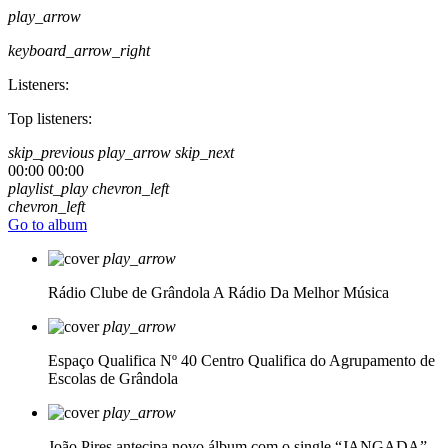
play_arrow
keyboard_arrow_right
Listeners:
Top listeners:
skip_previous
play_arrow
skip_next
00:00
00:00
playlist_play
chevron_left
chevron_left
Go to album
play_arrow
Rádio Clube de Grândola
A Rádio Da Melhor Música
play_arrow
Espaço Qualifica Nº 40
Centro Qualifica do Agrupamento de
Escolas de Grândola
play_arrow
João Pires antecipa novo álbum com o single “JANGADA”