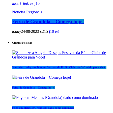
insert_link
3
10
Notícias Regionais
Feira de Grândola – Começa hoje!
today
24/08/2023
215
10
3
Últimas Notícias
Sintonize a Alegria: Desejos Festivos da Rádio Clube de Grândola para Você!
Feira de Grândola – Começa hoje!
Fogo em Melides (Grândola) dado como dominado