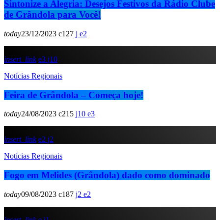
Sintonize a Alegria: Desejos Festivos da Rádio Clube
de Grândola para Você!
today
23/12/2023
127
2
insert_link
3
10
Notícias Regionais
Feira de Grândola – Começa hoje!
today
24/08/2023
215
10
3
insert_link
2
2
Notícias Regionais
Fogo em Melides (Grândola) dado como dominado
today
09/08/2023
187
2
2
insert_link
1