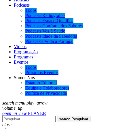
Podcasts
Todos
Podcasts Rádiografias
Podcasts Espaço Qualifica
Podcasts Confraria dos Sabores
Podcasts Voz à Saúde
Podcasts Idade da Sabedoria
Podacasts Volta a Portugal
Videos
Programação
Programas
Eventos
Todos
Próximos Eventos
Somos Nós
Estatuto Editorial
Equipa e Colaboradores
Política de Privacidade
search
menu
play_arrow
volume_up
open_in_new
PLAYER
search
Pesquisar
close