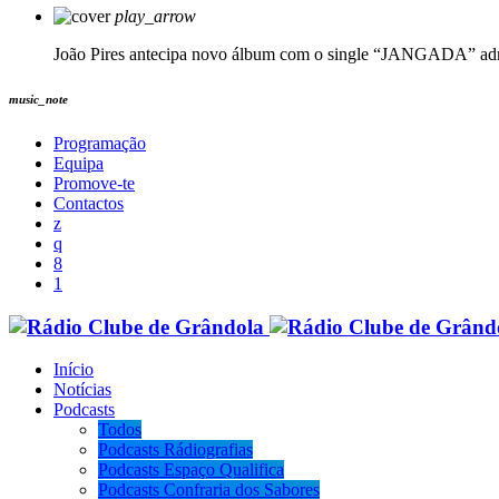
play_arrow
João Pires antecipa novo álbum com o single “JANGADA”
ad
music_note
Programação
Equipa
Promove-te
Contactos
Início
Notícias
Podcasts
Todos
Podcasts Rádiografias
Podcasts Espaço Qualifica
Podcasts Confraria dos Sabores