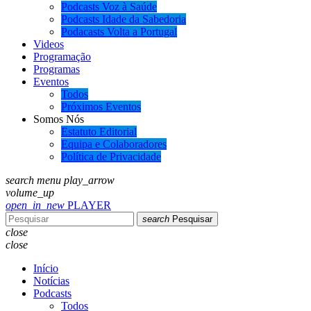
Podcasts Voz à Saúde
Podcasts Idade da Sabedoria
Podacasts Volta a Portugal
Videos
Programação
Programas
Eventos
Todos
Próximos Eventos
Somos Nós
Estatuto Editorial
Equipa e Colaboradores
Política de Privacidade
search
menu
play_arrow
volume_up
open_in_new
PLAYER
search
Pesquisar
close
close
Início
Notícias
Podcasts
Todos