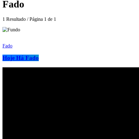
Fado
1 Resultado / Página 1 de 1
Fado
Hoje Há Fado
Podcasts