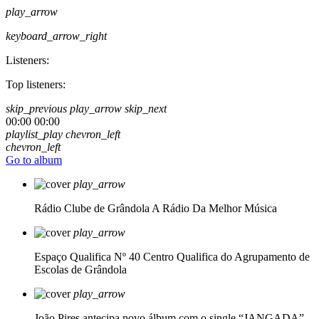
play_arrow
keyboard_arrow_right
Listeners:
Top listeners:
skip_previous
play_arrow
skip_next
00:00
00:00
playlist_play
chevron_left
chevron_left
Go to album
play_arrow
Rádio Clube de Grândola
A Rádio Da Melhor Música
play_arrow
Espaço Qualifica Nº 40
Centro Qualifica do Agrupamento de
Escolas de Grândola
play_arrow
João Pires antecipa novo álbum com o single “JANGADA”