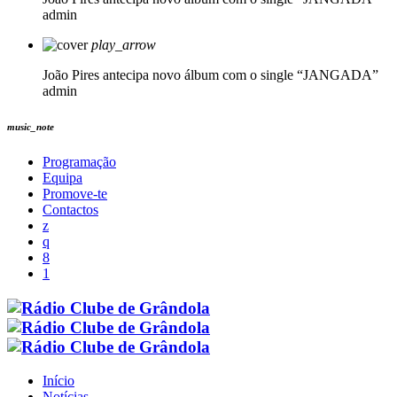
admin
play_arrow
João Pires antecipa novo álbum com o single “JANGADA”
admin
music_note
Programação
Equipa
Promove-te
Contactos
Início
Notícias