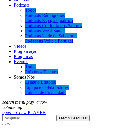
Podcasts
Todos
Podcasts Rádiografias
Podcasts Espaço Qualifica
Podcasts Confraria dos Sabores
Podcasts Voz à Saúde
Podcasts Idade da Sabedoria
Podacasts Volta a Portugal
Videos
Programação
Programas
Eventos
Todos
Próximos Eventos
Somos Nós
Estatuto Editorial
Equipa e Colaboradores
Política de Privacidade
search
menu
play_arrow
volume_up
open_in_new
PLAYER
search
Pesquisar
close