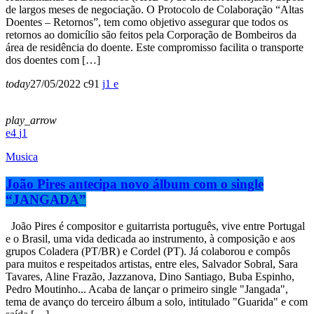
de largos meses de negociação. O Protocolo de Colaboração “Altas
Doentes – Retornos”, tem como objetivo assegurar que todos os
retornos ao domicílio são feitos pela Corporação de Bombeiros da
área de residência do doente. Este compromisso facilita o transporte
dos doentes com […]
today
27/05/2022
91
1
play_arrow
4
1
Musica
João Pires antecipa novo álbum com o single
“JANGADA”
João Pires é compositor e guitarrista português, vive entre Portugal
e o Brasil, uma vida dedicada ao instrumento, à composição e aos
grupos Coladera (PT/BR) e Cordel (PT). Já colaborou e compôs
para muitos e respeitados artistas, entre eles, Salvador Sobral, Sara
Tavares, Aline Frazão, Jazzanova, Dino Santiago, Buba Espinho,
Pedro Moutinho... Acaba de lançar o primeiro single "Jangada",
tema de avanço do terceiro álbum a solo, intitulado "Guarida" e com