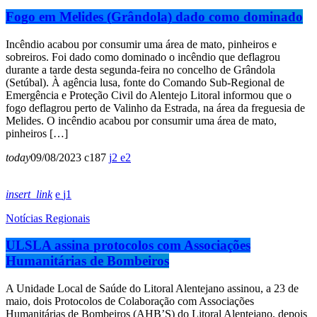
Fogo em Melides (Grândola) dado como dominado
Incêndio acabou por consumir uma área de mato, pinheiros e
sobreiros. Foi dado como dominado o incêndio que deflagrou
durante a tarde desta segunda-feira no concelho de Grândola
(Setúbal). À agência lusa, fonte do Comando Sub-Regional de
Emergência e Proteção Civil do Alentejo Litoral informou que o
fogo deflagrou perto de Valinho da Estrada, na área da freguesia de
Melides. O incêndio acabou por consumir uma área de mato,
pinheiros […]
today
09/08/2023
187
2
2
insert_link
1
Notícias Regionais
ULSLA assina protocolos com Associações
Humanitárias de Bombeiros
A Unidade Local de Saúde do Litoral Alentejano assinou, a 23 de
maio, dois Protocolos de Colaboração com Associações
Humanitárias de Bombeiros (AHB’S) do Litoral Alentejano, depois