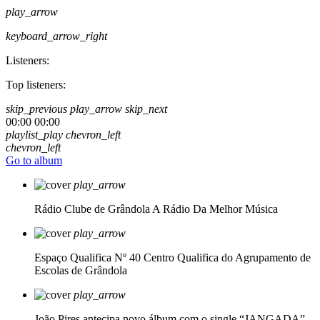
play_arrow
keyboard_arrow_right
Listeners:
Top listeners:
skip_previous
play_arrow
skip_next
00:00
00:00
playlist_play
chevron_left
chevron_left
Go to album
play_arrow
Rádio Clube de Grândola
A Rádio Da Melhor Música
play_arrow
Espaço Qualifica Nº 40
Centro Qualifica do Agrupamento de
Escolas de Grândola
play_arrow
João Pires antecipa novo álbum com o single “JANGADA”