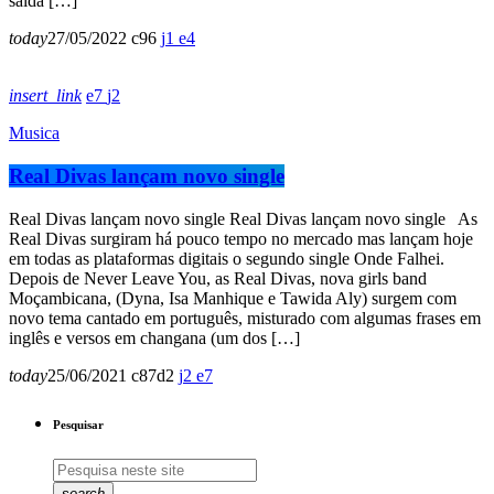
saída […]
today
27/05/2022
96
1
4
insert_link
7
2
Musica
Real Divas lançam novo single
Real Divas lançam novo single Real Divas lançam novo single As
Real Divas surgiram há pouco tempo no mercado mas lançam hoje
em todas as plataformas digitais o segundo single Onde Falhei.
Depois de Never Leave You, as Real Divas, nova girls band
Moçambicana, (Dyna, Isa Manhique e Tawida Aly) surgem com
novo tema cantado em português, misturado com algumas frases em
inglês e versos em changana (um dos […]
today
25/06/2021
87
2
2
7
Pesquisar
search