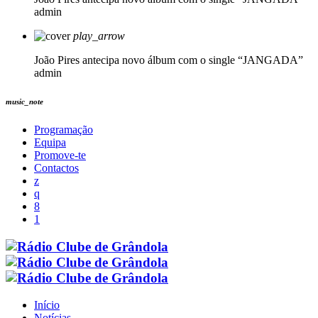
admin
play_arrow
João Pires antecipa novo álbum com o single “JANGADA”
admin
music_note
Programação
Equipa
Promove-te
Contactos
Início
Notícias