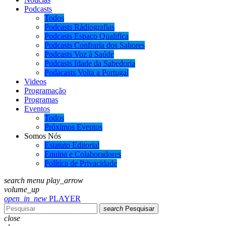
Podcasts
Todos
Podcasts Rádiografias
Podcasts Espaço Qualifica
Podcasts Confraria dos Sabores
Podcasts Voz à Saúde
Podcasts Idade da Sabedoria
Podacasts Volta a Portugal
Videos
Programação
Programas
Eventos
Todos
Próximos Eventos
Somos Nós
Estatuto Editorial
Equipa e Colaboradores
Política de Privacidade
search
menu
play_arrow
volume_up
open_in_new
PLAYER
search
Pesquisar
close