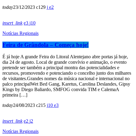
today
23/12/2023
129
2
insert_link
3
10
Notícias Regionais
Feira de Grândola – Começa hoje!
É já hoje A grande Feira do Litoral Alentejano abre portas já hoje,
dia 24 de agosto. Local de grande convívio e animação, o evento
pretende ser também a principal montra das potencialidades e
recursos, promovendo e potenciando o concelho junto dos milhares
de visitantes.Grandes nomes da música nacional e internacional no
palco principalWet Bed Gang, Karetus, Carolina Deslandes, Gipsy
Kings by Diego Baliardo, SMFOG convida TIM e CalemaA
primeira […]
today
24/08/2023
215
10
3
insert_link
2
2
Notícias Regionais