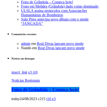
Feira de Grândola – Começa hoje!
Fogo em Melides (Grândola) dado como dominado
ULSLA assina protocolos com Associações
Humanitárias de Bombeiros
João Pires antecipa novo álbum com o single
“JANGADA”
Comentários recentes
admin
em
Real Divas lançam novo single
Nando
em
Real Divas lançam novo single
Notícia em destaque
insert_link
3
10
Notícias Regionais
Feira de Grândola – Começa hoje!
today
24/08/2023
215
10
3