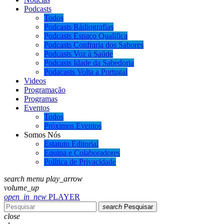
Podcasts
Todos
Podcasts Rádiografias
Podcasts Espaço Qualifica
Podcasts Confraria dos Sabores
Podcasts Voz à Saúde
Podcasts Idade da Sabedoria
Podacasts Volta a Portugal
Videos
Programação
Programas
Eventos
Todos
Próximos Eventos
Somos Nós
Estatuto Editorial
Equipa e Colaboradores
Política de Privacidade
search
menu
play_arrow
volume_up
open_in_new
PLAYER
search
Pesquisar
close