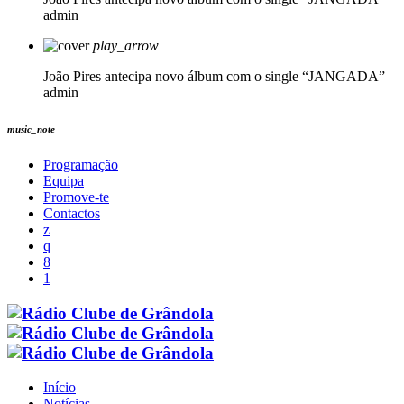
admin
play_arrow
João Pires antecipa novo álbum com o single “JANGADA”
admin
music_note
Programação
Equipa
Promove-te
Contactos
Início
Notícias