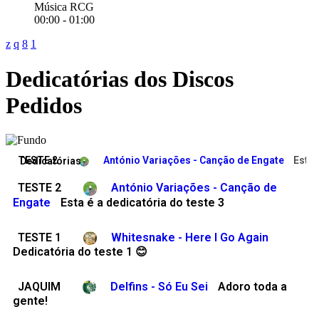
Música RCG
00:00 - 01:00
Dedicatórias dos Discos
Pedidos
TESTE 2
António Variações - Canção de Engate
Esta 
Dedicatórias
TESTE 2
António Variações - Canção de
Engate
Esta é a dedicatória do teste 3
TESTE 1
Whitesnake - Here I Go Again
Dedicatória do teste 1 😊
JAQUIM
Delfins - Só Eu Sei
Adoro toda a
gente!