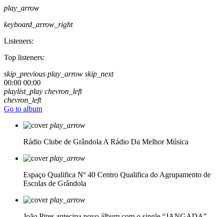
play_arrow
keyboard_arrow_right
Listeners:
Top listeners:
skip_previous
play_arrow
skip_next
00:00
00:00
playlist_play
chevron_left
chevron_left
Go to album
play_arrow
Rádio Clube de Grândola
A Rádio Da Melhor Música
play_arrow
Espaço Qualifica Nº 40
Centro Qualifica do Agrupamento de
Escolas de Grândola
play_arrow
João Pires antecipa novo álbum com o single “JANGADA”