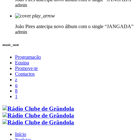
admin
play_arrow
João Pires antecipa novo álbum com o single “JANGADA”
admin
music_note
Programação
Equipa
Promove-te
Contactos
Início
Notícias