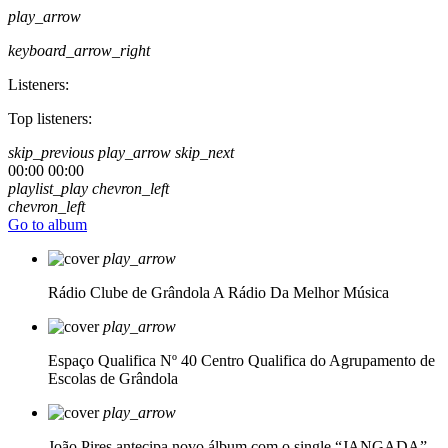
play_arrow
keyboard_arrow_right
Listeners:
Top listeners:
skip_previous
play_arrow
skip_next
00:00
00:00
playlist_play
chevron_left
chevron_left
Go to album
play_arrow
Rádio Clube de Grândola
A Rádio Da Melhor Música
play_arrow
Espaço Qualifica Nº 40
Centro Qualifica do Agrupamento de
Escolas de Grândola
play_arrow
João Pires antecipa novo álbum com o single “JANGADA”