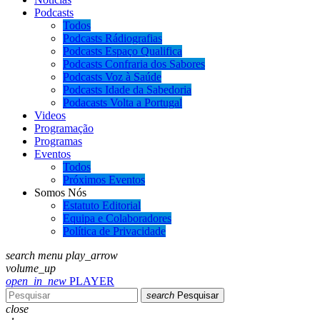
Podcasts
Todos
Podcasts Rádiografias
Podcasts Espaço Qualifica
Podcasts Confraria dos Sabores
Podcasts Voz à Saúde
Podcasts Idade da Sabedoria
Podacasts Volta a Portugal
Videos
Programação
Programas
Eventos
Todos
Próximos Eventos
Somos Nós
Estatuto Editorial
Equipa e Colaboradores
Política de Privacidade
search
menu
play_arrow
volume_up
open_in_new
PLAYER
search
Pesquisar
close