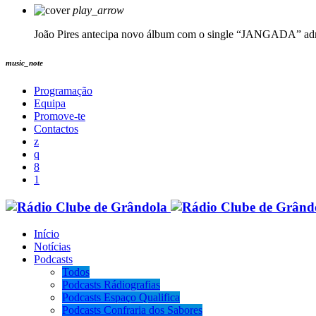
play_arrow
João Pires antecipa novo álbum com o single “JANGADA”
ad
music_note
Programação
Equipa
Promove-te
Contactos
Início
Notícias
Podcasts
Todos
Podcasts Rádiografias
Podcasts Espaço Qualifica
Podcasts Confraria dos Sabores