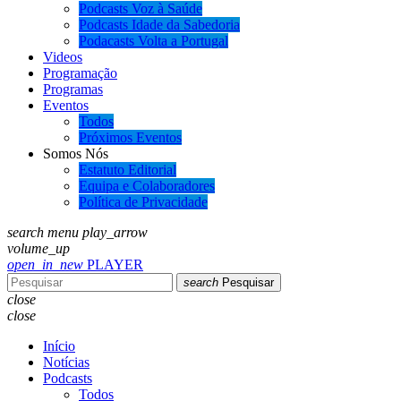
Podcasts Voz à Saúde
Podcasts Idade da Sabedoria
Podacasts Volta a Portugal
Videos
Programação
Programas
Eventos
Todos
Próximos Eventos
Somos Nós
Estatuto Editorial
Equipa e Colaboradores
Política de Privacidade
search
menu
play_arrow
volume_up
open_in_new
PLAYER
search
Pesquisar
close
close
Início
Notícias
Podcasts
Todos