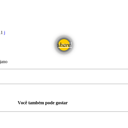
11
email
share
jano
Você também pode gostar