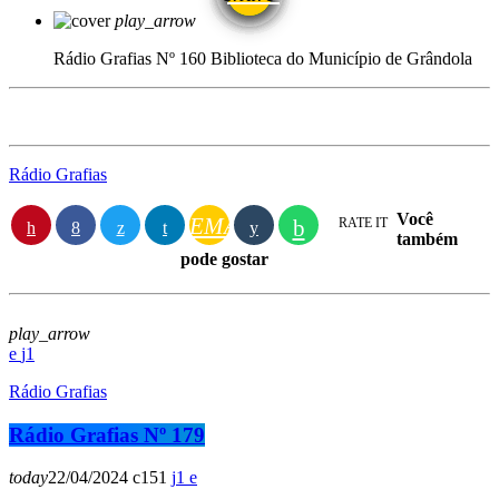
play_arrow
Rádio Grafias Nº 160
Biblioteca do Município de Grândola
Rádio Grafias
Você
EMAIL
RATE IT
também
pode gostar
play_arrow
1
Rádio Grafias
Rádio Grafias Nº 179
today
22/04/2024
151
1