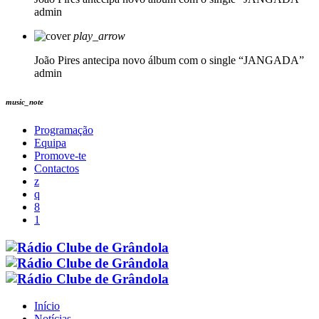
admin
play_arrow
João Pires antecipa novo álbum com o single “JANGADA”
admin
music_note
Programação
Equipa
Promove-te
Contactos
Início
Notícias