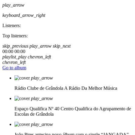
play_arrow
keyboard_arrow_right
Listeners:
Top listeners:
skip_previous
play_arrow
skip_next
00:00
00:00
playlist_play
chevron_left
chevron_left
Go to album
play_arrow
Rádio Clube de Grândola
A Rádio Da Melhor Música
play_arrow
Espaço Qualifica Nº 40
Centro Qualifica do Agrupamento de
Escolas de Grândola
play_arrow
João Pires antecipa novo álbum com o single “JANGADA”