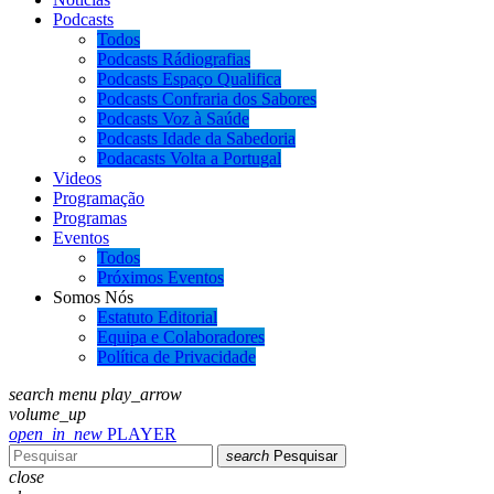
Podcasts
Todos
Podcasts Rádiografias
Podcasts Espaço Qualifica
Podcasts Confraria dos Sabores
Podcasts Voz à Saúde
Podcasts Idade da Sabedoria
Podacasts Volta a Portugal
Videos
Programação
Programas
Eventos
Todos
Próximos Eventos
Somos Nós
Estatuto Editorial
Equipa e Colaboradores
Política de Privacidade
search
menu
play_arrow
volume_up
open_in_new
PLAYER
search
Pesquisar
close