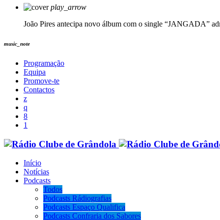
play_arrow
João Pires antecipa novo álbum com o single “JANGADA”
ad
music_note
Programação
Equipa
Promove-te
Contactos
Início
Notícias
Podcasts
Todos
Podcasts Rádiografias
Podcasts Espaço Qualifica
Podcasts Confraria dos Sabores