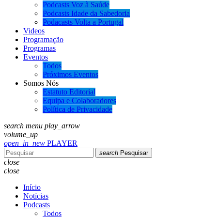
Podcasts Voz à Saúde
Podcasts Idade da Sabedoria
Podacasts Volta a Portugal
Videos
Programação
Programas
Eventos
Todos
Próximos Eventos
Somos Nós
Estatuto Editorial
Equipa e Colaboradores
Política de Privacidade
search
menu
play_arrow
volume_up
open_in_new
PLAYER
search
Pesquisar
close
close
Início
Notícias
Podcasts
Todos