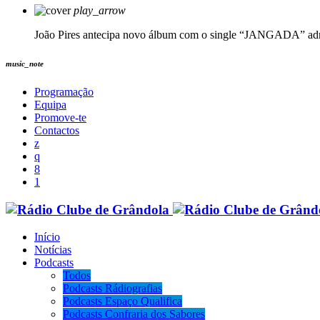
play_arrow
João Pires antecipa novo álbum com o single “JANGADA”
ad
music_note
Programação
Equipa
Promove-te
Contactos
Início
Notícias
Podcasts
Todos
Podcasts Rádiografias
Podcasts Espaço Qualifica
Podcasts Confraria dos Sabores