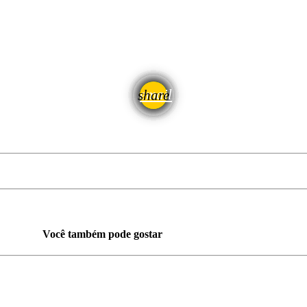
email
share
Você também pode gostar