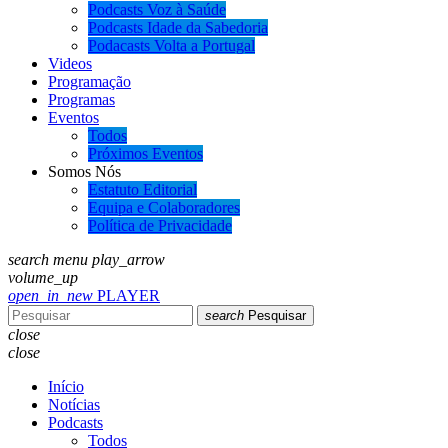
Podcasts Voz à Saúde
Podcasts Idade da Sabedoria
Podacasts Volta a Portugal
Videos
Programação
Programas
Eventos
Todos
Próximos Eventos
Somos Nós
Estatuto Editorial
Equipa e Colaboradores
Política de Privacidade
search
menu
play_arrow
volume_up
open_in_new
PLAYER
search
Pesquisar
close
close
Início
Notícias
Podcasts
Todos