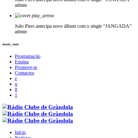
admin
play_arrow
João Pires antecipa novo álbum com o single “JANGADA”
admin
music_note
Programação
Equipa
Promove-te
Contactos
Início
Notícias