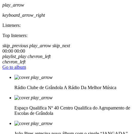
play_arrow
keyboard_arrow_right
Listeners:
Top listeners:
skip_previous
play_arrow
skip_next
00:00
00:00
playlist_play
chevron_left
chevron_left
Go to album
play_arrow
Rádio Clube de Grândola
A Rádio Da Melhor Música
play_arrow
Espaço Qualifica Nº 40
Centro Qualifica do Agrupamento de
Escolas de Grândola
play_arrow
João Pires antecipa novo álbum com o single “JANGADA”