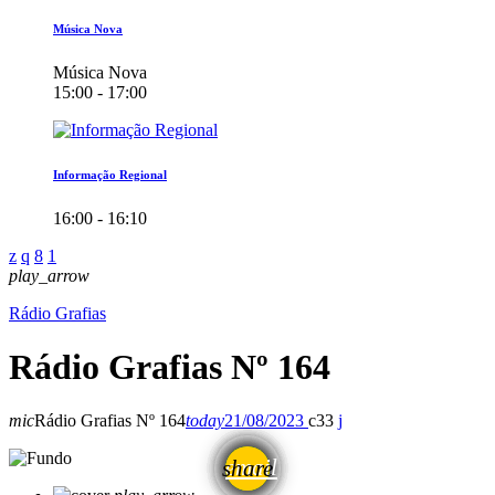
Música Nova
Música Nova
15:00 - 17:00
Informação Regional
16:00 - 16:10
play_arrow
Rádio Grafias
Rádio Grafias Nº 164
mic
Rádio Grafias Nº 164
today
21/08/2023
33
email
share