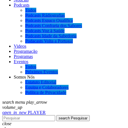
Podcasts
Todos
Podcasts Rádiografias
Podcasts Espaço Qualifica
Podcasts Confraria dos Sabores
Podcasts Voz à Saúde
Podcasts Idade da Sabedoria
Podacasts Volta a Portugal
Videos
Programação
Programas
Eventos
Todos
Próximos Eventos
Somos Nós
Estatuto Editorial
Equipa e Colaboradores
Política de Privacidade
search
menu
play_arrow
volume_up
open_in_new
PLAYER
search
Pesquisar
close