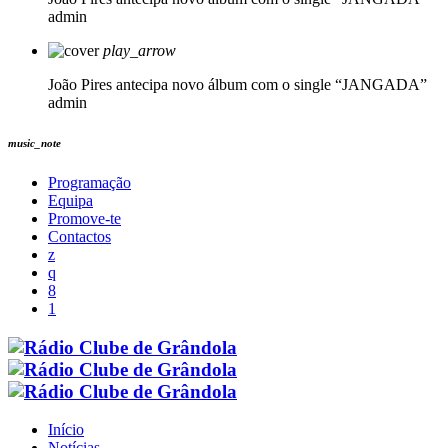
admin
play_arrow
João Pires antecipa novo álbum com o single “JANGADA”
admin
music_note
Programação
Equipa
Promove-te
Contactos
Início
Notícias