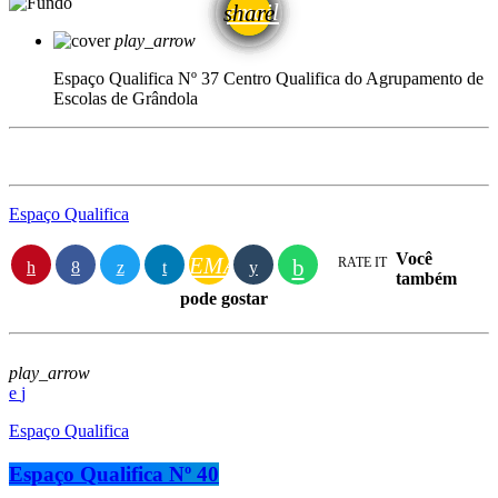
email
share
play_arrow
Espaço Qualifica Nº 37
Centro Qualifica do Agrupamento de
Escolas de Grândola
Espaço Qualifica
Você
EMAIL
RATE IT
também
pode gostar
play_arrow
Espaço Qualifica
Espaço Qualifica Nº 40