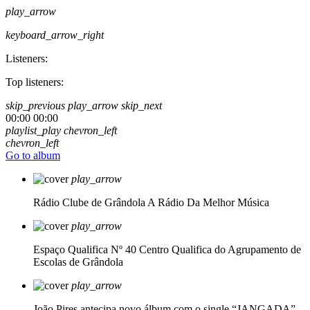
play_arrow
keyboard_arrow_right
Listeners:
Top listeners:
skip_previous
play_arrow
skip_next
00:00
00:00
playlist_play
chevron_left
chevron_left
Go to album
play_arrow
Rádio Clube de Grândola
A Rádio Da Melhor Música
play_arrow
Espaço Qualifica Nº 40
Centro Qualifica do Agrupamento de
Escolas de Grândola
play_arrow
João Pires antecipa novo álbum com o single “JANGADA”