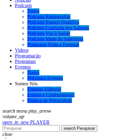
Podcasts
Todos
Podcasts Rádiografias
Podcasts Espaço Qualifica
Podcasts Confraria dos Sabores
Podcasts Voz à Saúde
Podcasts Idade da Sabedoria
Podacasts Volta a Portugal
Videos
Programação
Programas
Eventos
Todos
Próximos Eventos
Somos Nós
Estatuto Editorial
Equipa e Colaboradores
Política de Privacidade
search
menu
play_arrow
volume_up
open_in_new
PLAYER
search
Pesquisar
close