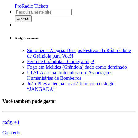
ProRadio Tickets
search
Artigos recentes
Sintonize a Alegria: Desejos Festivos da Rádio Clube
de Grândola para Você!
Feira de Grândola – Começa hoje!
Fogo em Melides (Grândola) dado como dominado
ULSLA assina protocolos com Associações
Humanitárias de Bombeiros
João Pires antecipa novo álbum com o single
“JANGADA”
Você também pode gostar
today
Concerto