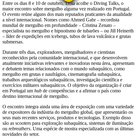
Entre os dias 8 e 10 de outubro, Troia acolhe o Diving Talks, o
maior encontro sobre mergulho alguma vez realizado em Portugal.
O evento reúne alguns dos mais reputados praticantes da atualidade
a nível internacional. Nomes como Ahmed Gabr – recordista
mundial de mergulho em profundidade – Cristina Zenato –
especialista no mergulho e hipnotismo de tubarões – ou Jill Heinerth
– líder de expedições em icebergs, tubos de lava vulcânica e grutas
submersas.
Durante três dias, exploradores, mergulhadores e cientistas
reconhecidos pela comunidade internacional, e que desenvolvem
atualmente iniciativas relevantes e inovadoras nesta área, apresentam
e debatem temas relacionados com o mundo subaquático, como
mergulho em grutas e naufrágios, cinematografia subaquática,
trabalhos arqueológicos subaquáticos, investigação científica e
exercícios militares subaquáticos. O objetivo da organização é criar
em Portugal um
hub
de competências e a afirmar o país como
destino internacional de mergulho.
O encontro integra ainda uma área de exposição com uma variedade
de expositores da indústria do mergulho global, que apresentarão os
seus mais recentes serviços, produtos e tecnologias. Exemplo disso
são as scooters para exploração subaquática, sistemas de iluminação
ou
rebreathers
. Uma espécie de mostra especializada com as últimas
novidades do setor.