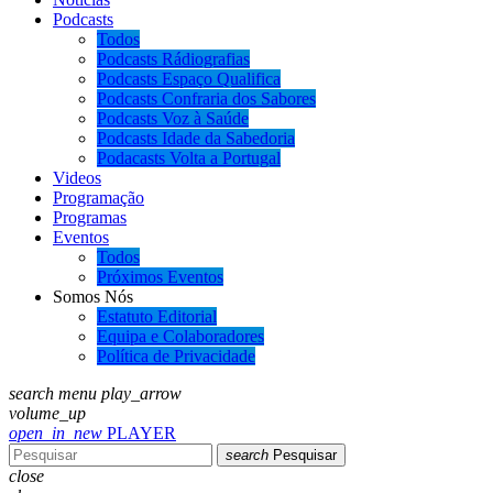
Podcasts
Todos
Podcasts Rádiografias
Podcasts Espaço Qualifica
Podcasts Confraria dos Sabores
Podcasts Voz à Saúde
Podcasts Idade da Sabedoria
Podacasts Volta a Portugal
Videos
Programação
Programas
Eventos
Todos
Próximos Eventos
Somos Nós
Estatuto Editorial
Equipa e Colaboradores
Política de Privacidade
search
menu
play_arrow
volume_up
open_in_new
PLAYER
search
Pesquisar
close