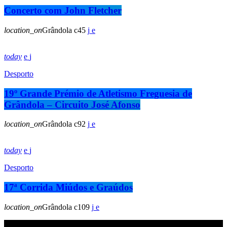
Concerto com John Fletcher
location_on
Grândola
45
today
Desporto
19º Grande Prémio de Atletismo Freguesia de
Grândola – Circuito José Afonso
location_on
Grândola
92
today
Desporto
17ª Corrida Miúdos e Graúdos
location_on
Grândola
109