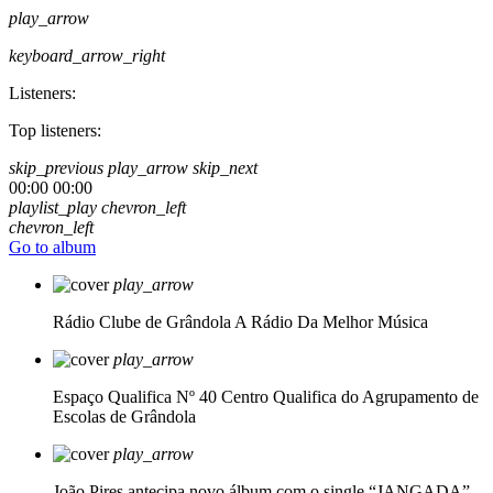
play_arrow
keyboard_arrow_right
Listeners:
Top listeners:
skip_previous
play_arrow
skip_next
00:00
00:00
playlist_play
chevron_left
chevron_left
Go to album
play_arrow
Rádio Clube de Grândola
A Rádio Da Melhor Música
play_arrow
Espaço Qualifica Nº 40
Centro Qualifica do Agrupamento de
Escolas de Grândola
play_arrow
João Pires antecipa novo álbum com o single “JANGADA”