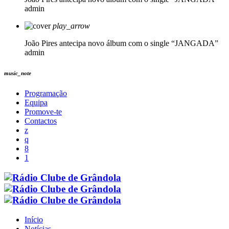
admin
play_arrow
João Pires antecipa novo álbum com o single “JANGADA”
admin
music_note
Programação
Equipa
Promove-te
Contactos
Início
Notícias