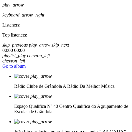
play_arrow
keyboard_arrow_right
Listeners:
Top listeners:
skip_previous
play_arrow
skip_next
00:00
00:00
playlist_play
chevron_left
chevron_left
Go to album
play_arrow
Rádio Clube de Grândola
A Rádio Da Melhor Música
play_arrow
Espaço Qualifica Nº 40
Centro Qualifica do Agrupamento de
Escolas de Grândola
play_arrow
João Pires antecipa novo álbum com o single “JANGADA”