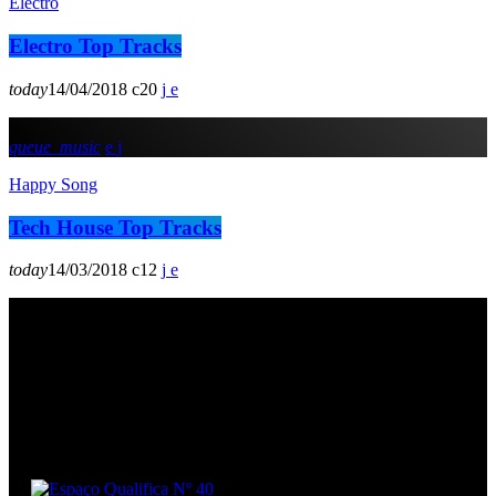
Electro
Electro Top Tracks
today
14/04/2018
20
queue_music
Happy Song
Tech House Top Tracks
today
14/03/2018
12
Podcasts