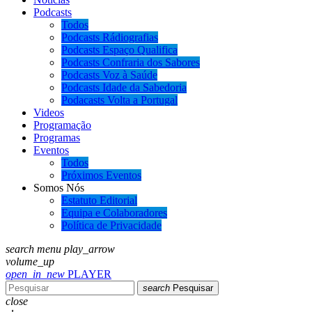
Podcasts
Todos
Podcasts Rádiografias
Podcasts Espaço Qualifica
Podcasts Confraria dos Sabores
Podcasts Voz à Saúde
Podcasts Idade da Sabedoria
Podacasts Volta a Portugal
Videos
Programação
Programas
Eventos
Todos
Próximos Eventos
Somos Nós
Estatuto Editorial
Equipa e Colaboradores
Política de Privacidade
search
menu
play_arrow
volume_up
open_in_new
PLAYER
search
Pesquisar
close