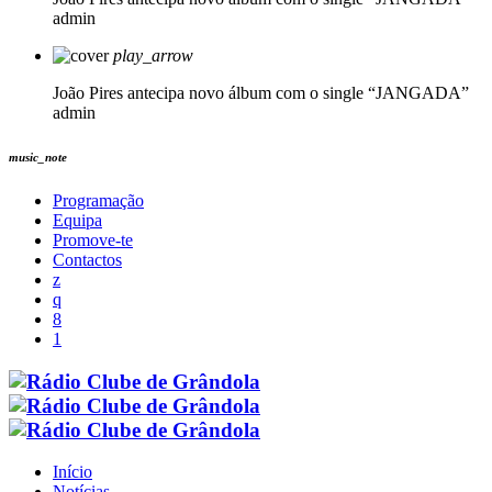
admin
play_arrow
João Pires antecipa novo álbum com o single “JANGADA”
admin
music_note
Programação
Equipa
Promove-te
Contactos
Início
Notícias