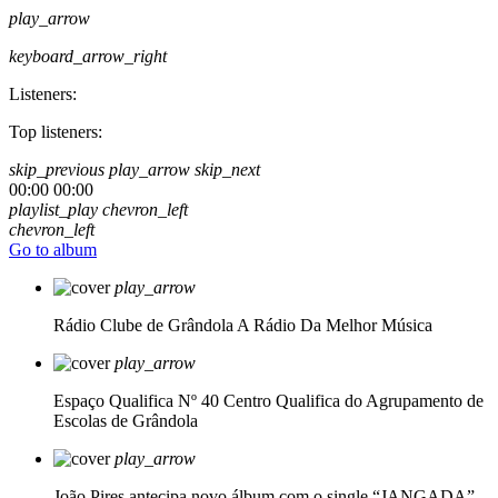
play_arrow
keyboard_arrow_right
Listeners:
Top listeners:
skip_previous
play_arrow
skip_next
00:00
00:00
playlist_play
chevron_left
chevron_left
Go to album
play_arrow
Rádio Clube de Grândola
A Rádio Da Melhor Música
play_arrow
Espaço Qualifica Nº 40
Centro Qualifica do Agrupamento de
Escolas de Grândola
play_arrow
João Pires antecipa novo álbum com o single “JANGADA”