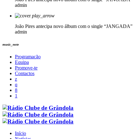
admin
play_arrow
João Pires antecipa novo álbum com o single “JANGADA”
admin
music_note
Programação
Equipa
Promove-te
Contactos
Início
Notícias