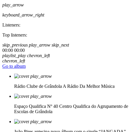
play_arrow
keyboard_arrow_right
Listeners:
Top listeners:
skip_previous
play_arrow
skip_next
00:00
00:00
playlist_play
chevron_left
chevron_left
Go to album
play_arrow
Rádio Clube de Grândola
A Rádio Da Melhor Música
play_arrow
Espaço Qualifica Nº 40
Centro Qualifica do Agrupamento de
Escolas de Grândola
play_arrow
João Pires antecipa novo álbum com o single “JANGADA”