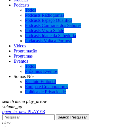
Podcasts
Todos
Podcasts Rádiografias
Podcasts Espaço Qualifica
Podcasts Confraria dos Sabores
Podcasts Voz à Saúde
Podcasts Idade da Sabedoria
Podacasts Volta a Portugal
Videos
Programação
Programas
Eventos
Todos
Próximos Eventos
Somos Nós
Estatuto Editorial
Equipa e Colaboradores
Política de Privacidade
search
menu
play_arrow
volume_up
open_in_new
PLAYER
search
Pesquisar
close