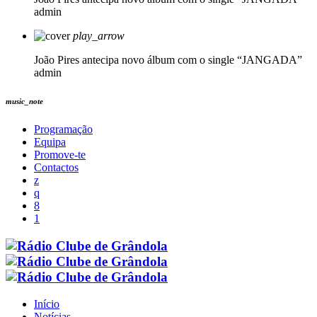
admin
play_arrow
João Pires antecipa novo álbum com o single “JANGADA”
admin
music_note
Programação
Equipa
Promove-te
Contactos
Início
Notícias