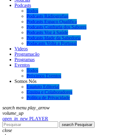
Podcasts
Todos
Podcasts Rádiografias
Podcasts Espaço Qualifica
Podcasts Confraria dos Sabores
Podcasts Voz à Saúde
Podcasts Idade da Sabedoria
Podacasts Volta a Portugal
Videos
Programação
Programas
Eventos
Todos
Próximos Eventos
Somos Nós
Estatuto Editorial
Equipa e Colaboradores
Política de Privacidade
search
menu
play_arrow
volume_up
open_in_new
PLAYER
search
Pesquisar
close