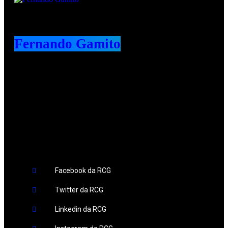
Fernando Gamito
Redes Sociais
Facebook da RCG
Twitter da RCG
Linkedin da RCG