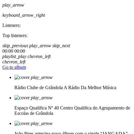
play_arrow
keyboard_arrow_right
Listeners:
Top listeners:
skip_previous
play_arrow
skip_next
00:00
00:00
playlist_play
chevron_left
chevron_left
Go to album
play_arrow
Rádio Clube de Grândola
A Rádio Da Melhor Música
play_arrow
Espaço Qualifica Nº 40
Centro Qualifica do Agrupamento de
Escolas de Grândola
play_arrow
João Pires antecipa novo álbum com o single “JANGADA”