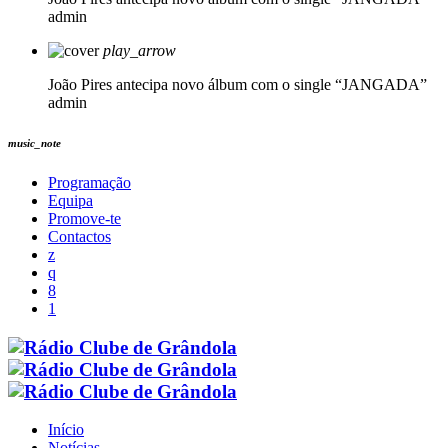
admin
play_arrow
João Pires antecipa novo álbum com o single “JANGADA”
admin
music_note
Programação
Equipa
Promove-te
Contactos
Início
Notícias