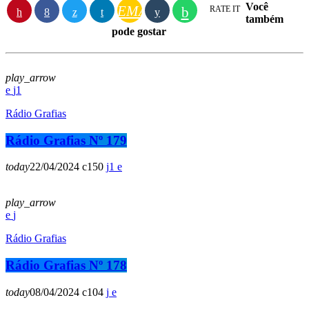
Você
EMAIL
RATE IT
também
pode gostar
play_arrow
1
Rádio Grafias
Rádio Grafias Nº 179
today
22/04/2024
150
1
play_arrow
Rádio Grafias
Rádio Grafias Nº 178
today
08/04/2024
104